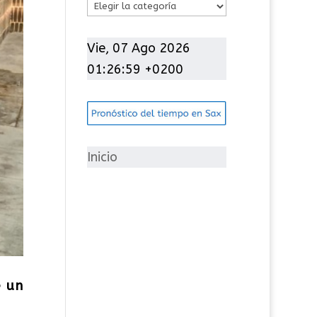
C
a
t
Vie, 07 Ago 2026
e
01:27:00 +0200
g
o
r
í
Inicio
a
s
e un