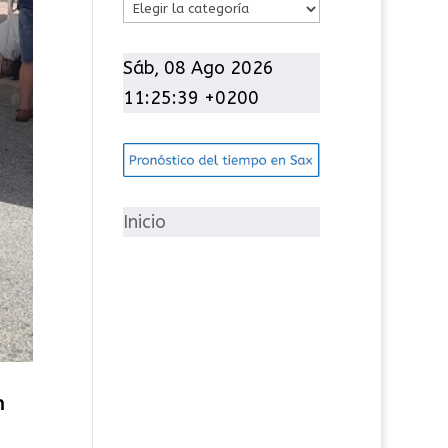
C
a
t
Sáb, 08 Ago 2026
e
11:25:41 +0200
g
o
r
í
Inicio
a
s
n