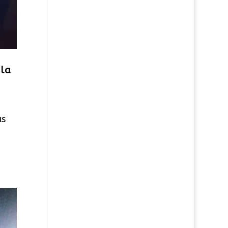
 la
as