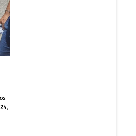
eos
024,