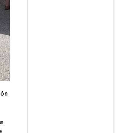
ión
as
e