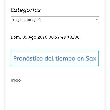
Categorías
C
a
t
Dom, 09 Ago 2026 08:57:50 +0200
e
g
o
r
í
a
Inicio
s