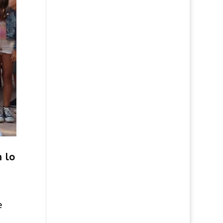
n lo
e