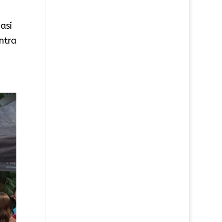
así
ntra