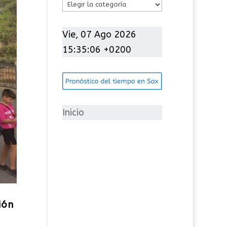
C
a
t
Vie, 07 Ago 2026
e
15:35:08 +0200
g
o
r
í
Inicio
a
s
ión