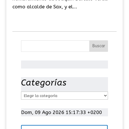
como alcalde de Sax, y el...
Categorías
C
a
t
Dom, 09 Ago 2026 15:17:34 +0200
e
g