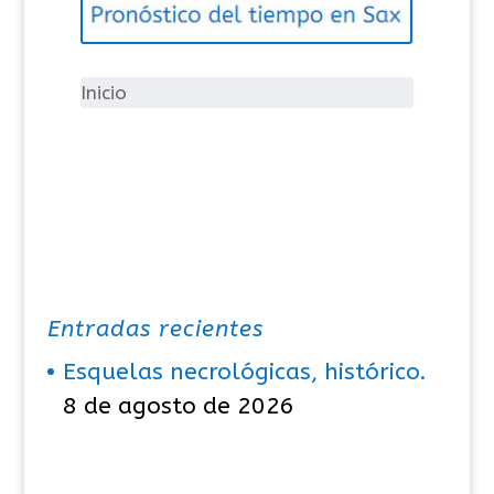
o
r
í
Inicio
a
s
Entradas recientes
Esquelas necrológicas, histórico.
8 de agosto de 2026