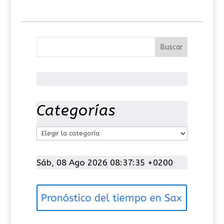
Categorías
C
a
t
Sáb, 08 Ago 2026 08:37:36 +0200
e
g
o
r