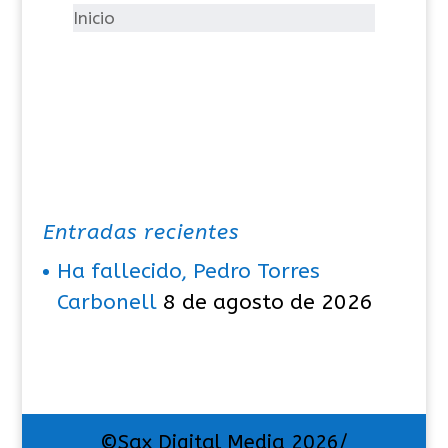
í
Inicio
a
s
Entradas recientes
Ha fallecido, Pedro Torres
Carbonell
8 de agosto de 2026
©Sax Digital Media 2026/