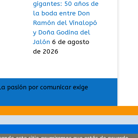
gigantes: 50 años de
la boda entre Don
Ramón del Vinalopó
y Doña Godina del
Jalón
6 de agosto
de 2026
La pasión por comunicar exige