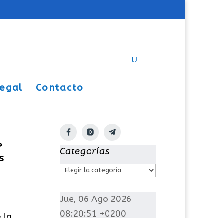
Legal
Contacto
P
Categorías
s
C
a
t
Jue, 06 Ago 2026
e
08:20:51 +0200
 la