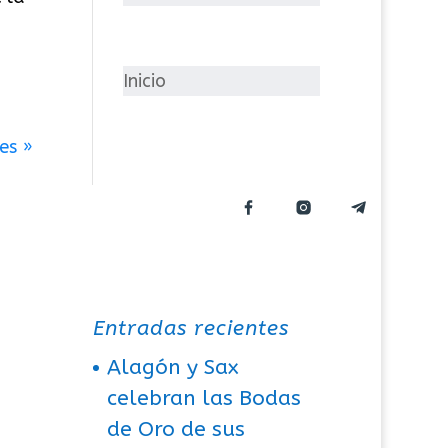
g
o
r
Inicio
í
a
es »
s
Entradas recientes
Alagón y Sax
celebran las Bodas
de Oro de sus