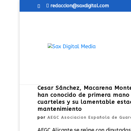
redaccion@saxdigital.com
Cesar Sánchez, Macarena Monte
han conocido de primera mano 
cuarteles y su lamentable estad
mantenimiento
por
AEGC Asociacion Española de Guard
AEGC Alicante se reúne con diputados 