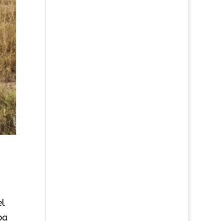
el
ba