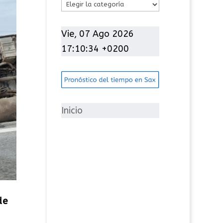
C
a
t
Vie, 07 Ago 2026
e
17:10:35 +0200
g
o
r
í
Inicio
a
s
de