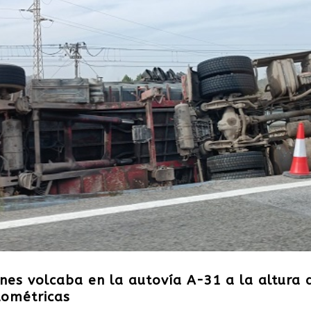
es volcaba en la autovía A-31 a la altura 
lométricas