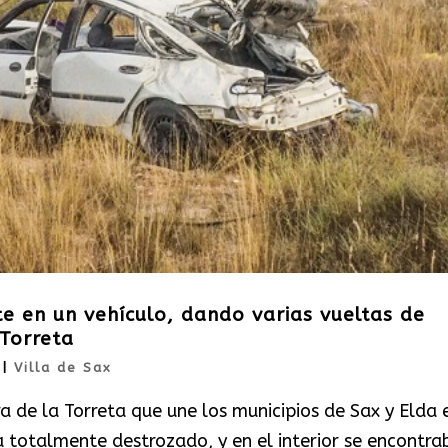
e en un vehículo, dando varias vueltas de
Torreta
|
Villa de Sax
ra de la Torreta que une los municipios de Sax y Elda 
 totalmente destrozado, y en el interior se encontra