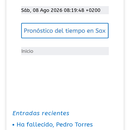
a
t
Sáb, 08 Ago 2026 08:19:48 +0200
e
g
o
r
í
Inicio
a
s
Entradas recientes
Ha fallecido, Pedro Torres