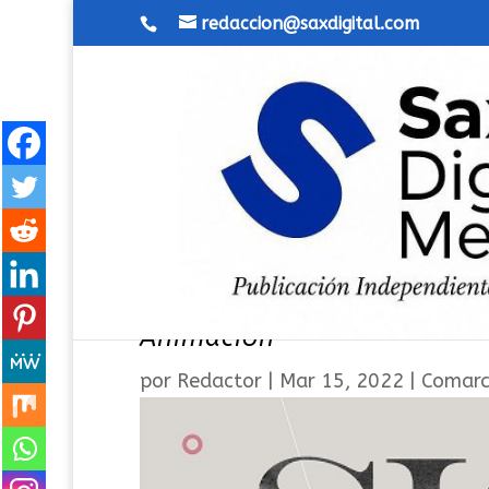
redaccion@saxdigital.com
Segunda edición del Semina
Animación
por
Redactor
|
Mar 15, 2022
|
Comar