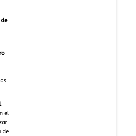
 de
ro
vos
l
n el
zar
á de