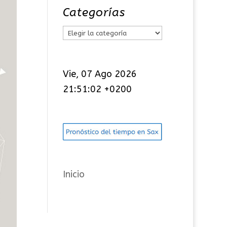
Categorías
C
a
t
Vie, 07 Ago 2026
e
21:51:02 +0200
g
o
r
í
a
s
Inicio