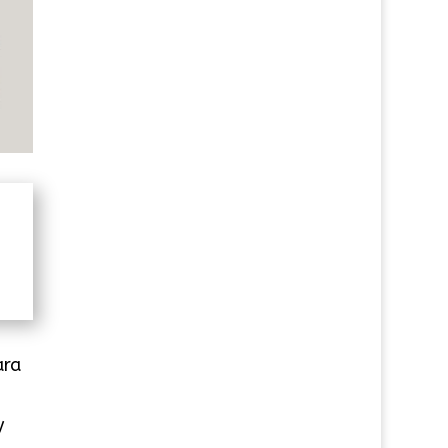
ara
y