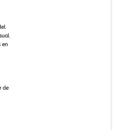
el
sual
s en
e de