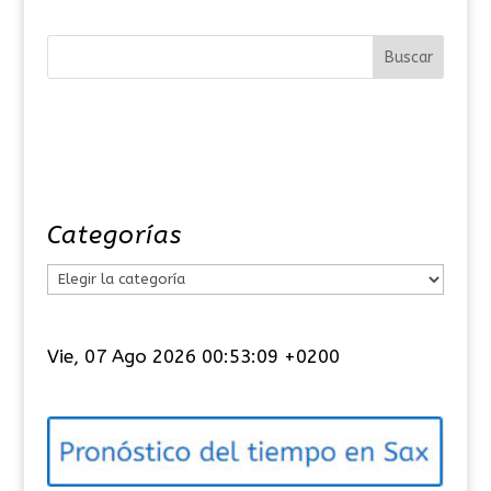
Categorías
C
a
t
Vie, 07 Ago 2026 00:53:10 +0200
e
g
o
r