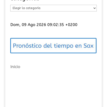
C
a
t
Dom, 09 Ago 2026 09:02:35 +0200
e
g
o
r
í
a
Inicio
s