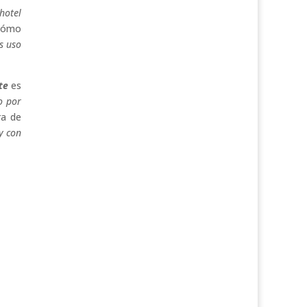
hotel
 cómo
s uso
te
es
o por
ra de
y con