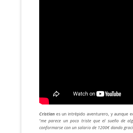
Cristian
es un intrépido aventurero, y aunque e
“
me parece un poco triste que el sueño de alg
conformarse con un salario de 1200€ dando graci