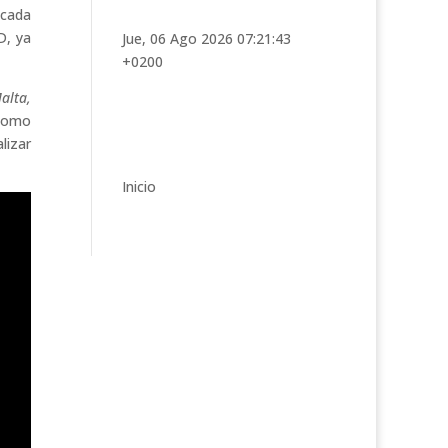
t
 cada
e
D, ya
Jue, 06 Ago 2026 07:21:43
g
+0200
o
r
alta,
í
 como
a
lizar
s
Inicio