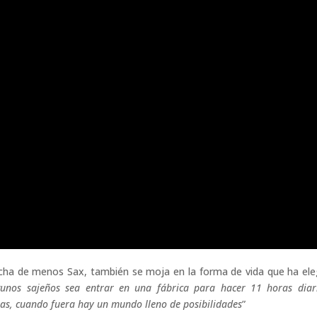
cha de menos Sax, también se moja en la forma de vida que ha ele
unos sajeños sea entrar en una fábrica para hacer 11 horas diar
as, cuando fuera hay un mundo lleno de posibilidades
”