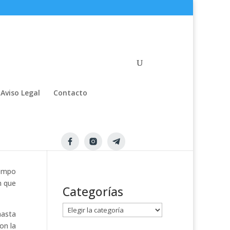
Aviso Legal
Contacto
iempo
n que
Categorías
C
hasta
a
on la