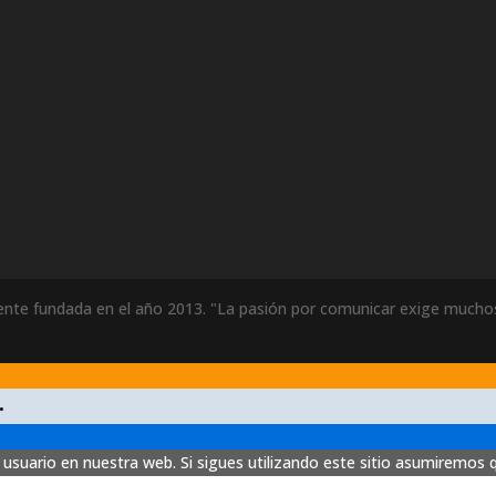
ente fundada en el año 2013. "La pasión por comunicar exige muchos
.
usuario en nuestra web. Si sigues utilizando este sitio asumiremos 