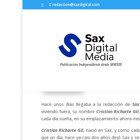
redaccion@saxdigital.com
Sax visto a través del obje
por
Redactor
|
Dic 4, 2017
|
Cultura-Ocio
Hace unos días llegaba a la redacción de
Sax
viviendo fuera, su nombre
Cristian Richarte Gil
cada día sueña, en su emplazamiento ahora mis
Cristian Richarte Gil
, nació en Sax, y como cad
que un día, hace ya casi dos años dejó Sax y se f