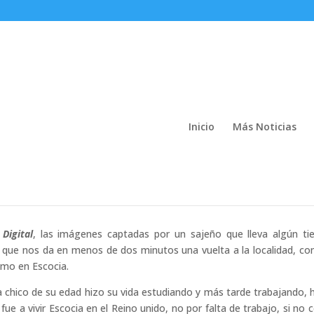
Inicio
Más Noticias
tivo de Cristian Richarte Gil
 Digital
, las imágenes captadas por un sajeño que lleva algún t
, que nos da en menos de dos minutos una vuelta a la localidad, co
mo en Escocia.
a chico de su edad hizo su vida estudiando y más tarde trabajando, 
ue a vivir Escocia en el Reino unido, no por falta de trabajo, si no c