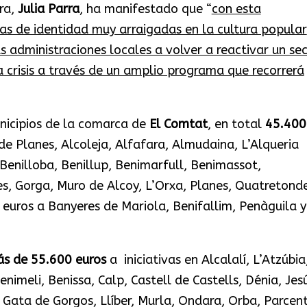
ra,
Julia Parra
, ha manifestado que “
con esta
s de identidad muy arraigadas en la cultura popular
as administraciones locales a volver a reactivar un se
 crisis a través de un amplio programa que recorrerá
unicipios de la comarca de
El Comtat
, en total
45.400
de Planes, Alcoleja, Alfafara, Almudaina, L’Alqueria
 Benilloba, Benillup, Benimarfull, Benimassot,
s, Gorga, Muro de Alcoy, L’Orxa, Planes, Quatretond
euros a Banyeres de Mariola, Benifallim, Penàguila y 
s de 55.600 euros
a iniciativas en Alcalalí, L’Atzúbia
nimeli, Benissa, Calp, Castell de Castells, Dénia, Jes
Gata de Gorgos, Llíber, Murla, Ondara, Orba, Parcent