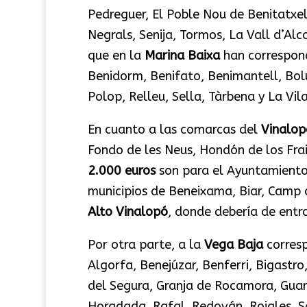
Pedreguer, El Poble Nou de Benitatxell
Negrals, Senija, Tormos, La Vall d’Alc
que en la
Marina Baixa
han correspon
Benidorm, Benifato, Benimantell, Bolul
Polop, Relleu, Sella, Tàrbena y La Vila
En cuanto a las comarcas del
Vinalop
Fondo de les Neus, Hondón de los Fra
2.000 euros
son para el Ayuntamiento 
municipios de Beneixama, Biar, Camp d
Alto Vinalopó
, donde debería de entr
Por otra parte, a la
Vega Baja
corres
Algorfa, Benejúzar, Benferri, Bigastr
del Segura, Granja de Rocamora, Guard
Horadada, Rafal, Redován, Rojales, Sa