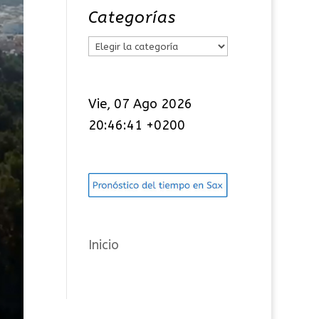
Categorías
C
a
t
Vie, 07 Ago 2026
e
20:46:41 +0200
g
o
r
í
a
s
Inicio