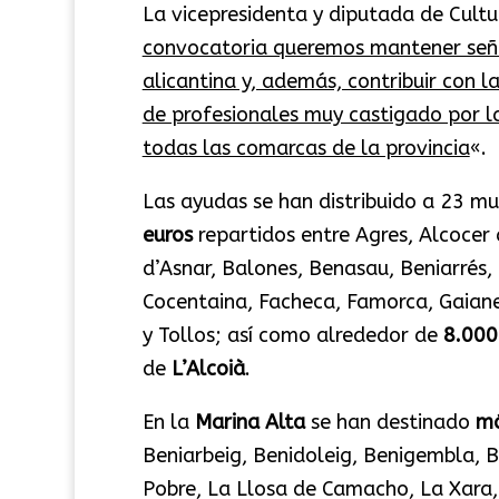
La vicepresidenta y diputada de Cultu
convocatoria queremos mantener seña
alicantina y, además, contribuir con l
de profesionales muy castigado por la
todas las comarcas de la provincia
«.
Las ayudas se han distribuido a 23 m
euros
repartidos entre Agres, Alcocer 
d’Asnar, Balones, Benasau, Beniarrés,
Cocentaina, Facheca, Famorca, Gaiane
y Tollos; así como alrededor de
8.000
de
L’Alcoià
.
En la
Marina Alta
se han destinado
má
Beniarbeig, Benidoleig, Benigembla, Be
Pobre, La Llosa de Camacho, La Xara, 