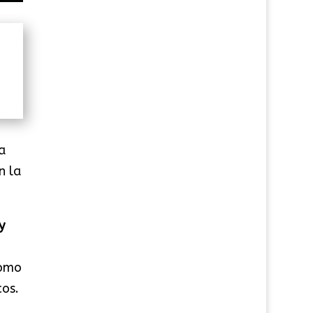
a
n la
y
como
cos.