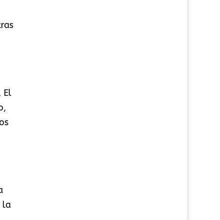
tras
 El
o,
os
a
 la