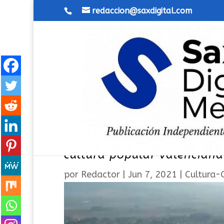
redaccion@saxdigital.com
Sax se queda fuera de las 
cultura popular valenciana
por
Redactor
|
Jun 7, 2021
|
Cultura-