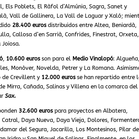
, Els Poblets, El Ràfol d’Almúnia, Sagra, Sanet y
alà, Vall de Gallinera, La Vall de Laguar y Xaló; mien
dido
28.400 euros
distribuidos entre Altea, Beniardà,
la, Callosa d’en Sarrià, Confrides, Finestrat, Orxeta,
 Joiosa.
ó
,
10.600 euros
son para el
Medio Vinalopó
: Algueña,
iles, Monòver, Novelda, Petrer y La Romana. Asimism
de Crevillent y
12.000 euros
se han repartido entre l
e Mirra, Cañada, Salinas y Villena en la comarca del
ar
Sax.
ponden
32.600
euros
para proyectos en Albatera,
o, Catral, Daya Nueva, Daya Vieja, Dolores, Formenter
amar del Segura, Jacarilla, Los Montesinos, Pilar de
n Isidro y San Miguel de Salinas. Finalmente, en los