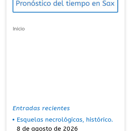
r
í
a
Inicio
s
Entradas recientes
Esquelas necrológicas, histórico.
8 de agosto de 2026