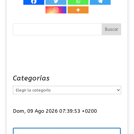
Categorías
C
a
t
Dom, 09 Ago 2026 07:39:53 +0200
e
g
o