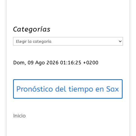
Categorías
C
a
t
Dom, 09 Ago 2026 01:16:25 +0200
e
g
o
r
í
a
Inicio
s