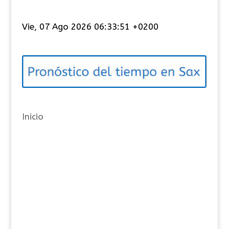
a
t
Vie, 07 Ago 2026 06:33:51 +0200
e
g
o
r
í
a
Inicio
s