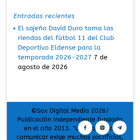
Entradas recientes
El sajeño David Duro toma las
riendas del fútbol 11 del Club
Deportivo Eldense para la
temporada 2026-2027
7 de
agosto de 2026
©Sax Digital Media 2026/
Publicación Independiente fundada
en el año 2013. "La pasión por
comunicar exige muchos sacrificios,