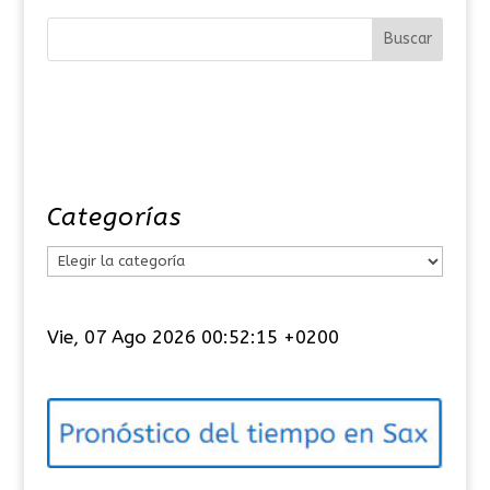
Categorías
C
a
t
Vie, 07 Ago 2026 00:52:15 +0200
e
g
o
r
í