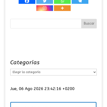
Categorías
C
a
t
Jue, 06 Ago 2026 23:42:17 +0200
e
g
o