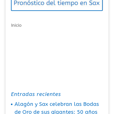
r
í
a
Inicio
s
Entradas recientes
Alagón y Sax celebran las Bodas
de Oro de sus gigantes: 50 años