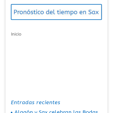
o
r
í
a
Inicio
s
Entradas recientes
Alagón y Sax celebran las Bodas