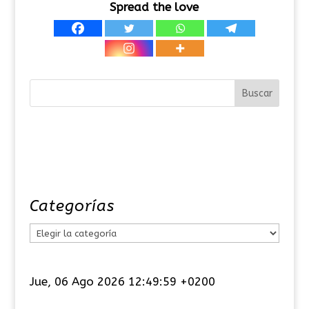
Spread the love
Categorías
C
a
t
Jue, 06 Ago 2026 12:49:59 +0200
e
g