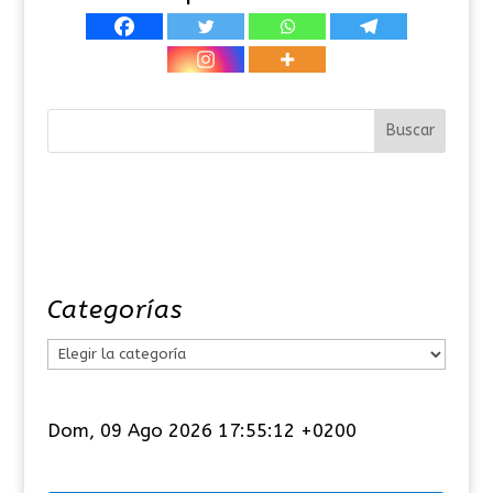
Categorías
C
a
t
Dom, 09 Ago 2026 17:55:13 +0200
e
g