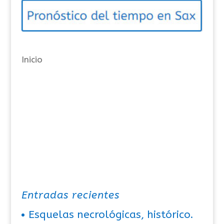
o
r
í
a
Inicio
s
Entradas recientes
Esquelas necrológicas, histórico.