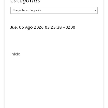
Categorías
C
a
t
Jue, 06 Ago 2026 05:25:38 +0200
e
g
o
r
Inicio
í
a
s