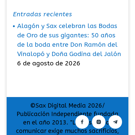
Entradas recientes
Alagón y Sax celebran las Bodas
de Oro de sus gigantes: 50 años
de la boda entre Don Ramón del
Vinalopó y Doña Godina del Jalón
6 de agosto de 2026
©Sax Digital Media 2026/
Publicación Independiente fundada
en el año 2013. "La pasión por
comunicar exige muchos sacrificios,