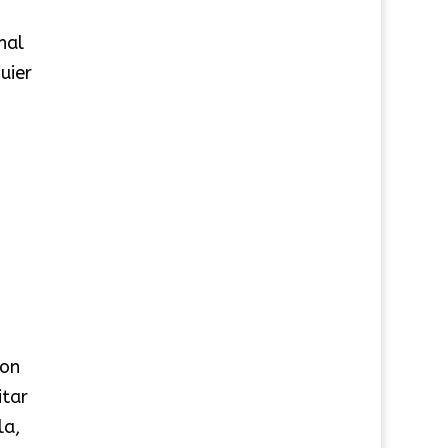
nal
uier
con
itar
la,