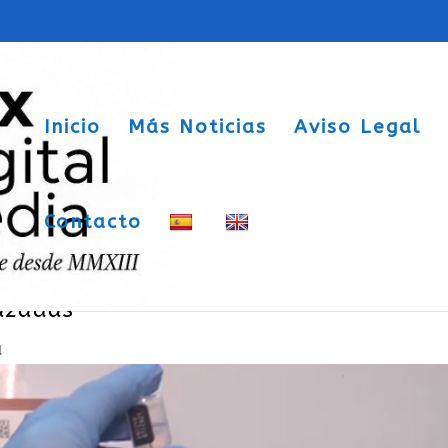
Inicio
Más Noticias
Aviso Legal
Contacto
riza la vacunación contra la Covid-19
azadas
a