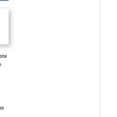
iste
.
es