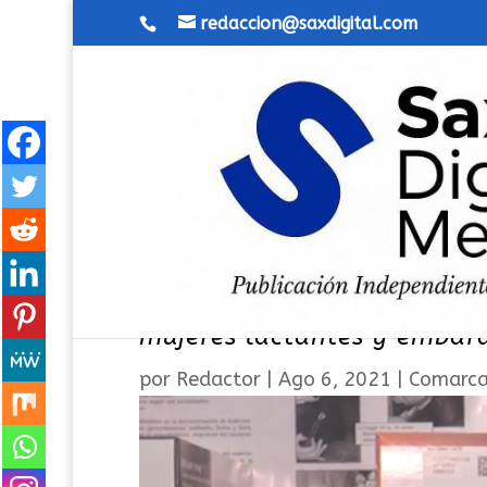
redaccion@saxdigital.com
Sanidad recomienda y prio
mujeres lactantes y embar
por
Redactor
|
Ago 6, 2021
|
Comarc