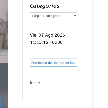
Categorías
C
a
t
Vie, 07 Ago 2026
e
11:15:17 +0200
g
o
r
í
a
s
Inicio