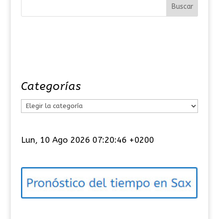
Categorías
C
a
t
Lun, 10 Ago 2026 07:20:46 +0200
e
g
o
r
í
a