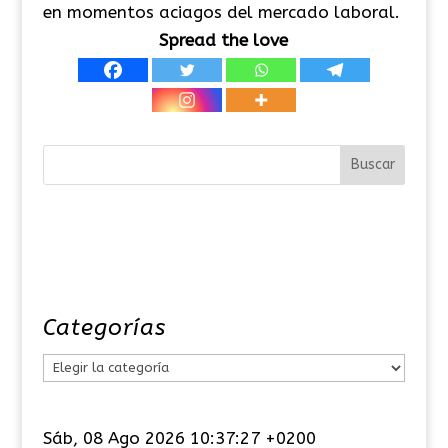
en momentos aciagos del mercado laboral.
Spread the love
Categorías
C
a
t
Sáb, 08 Ago 2026 10:37:28 +0200