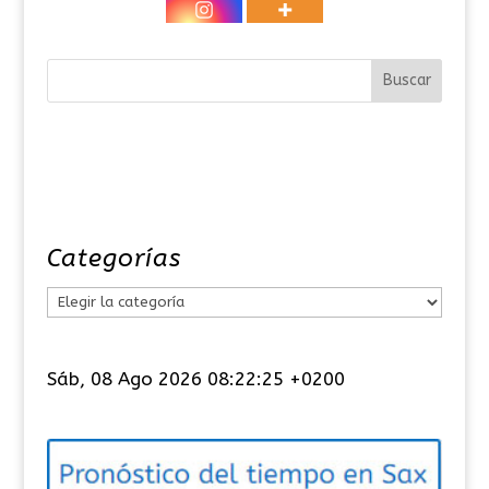
Categorías
C
a
t
Sáb, 08 Ago 2026 08:22:25 +0200
e
g
o
r