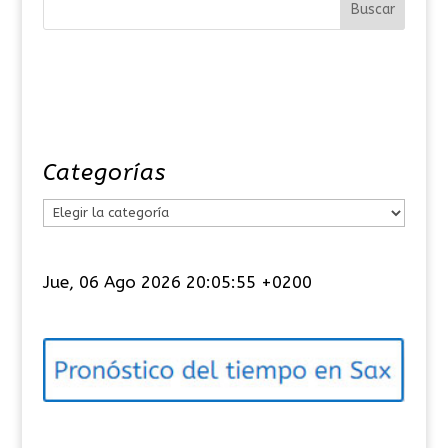
Categorías
C
a
t
Jue, 06 Ago 2026 20:05:56 +0200
e
g
o
r
í
a