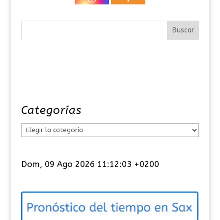
Categorías
C
a
t
Dom, 09 Ago 2026 11:12:04 +0200
e
g
o
r