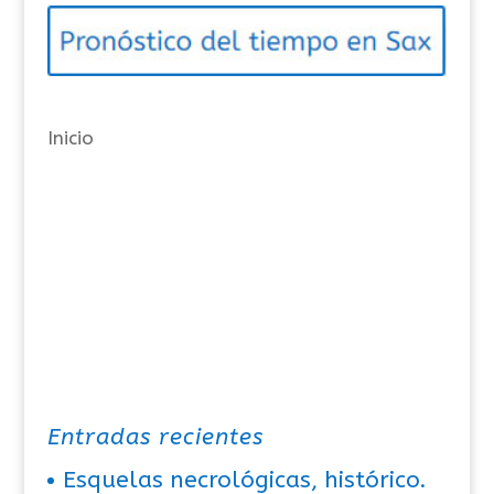
o
r
í
a
Inicio
s
Entradas recientes
Esquelas necrológicas, histórico.