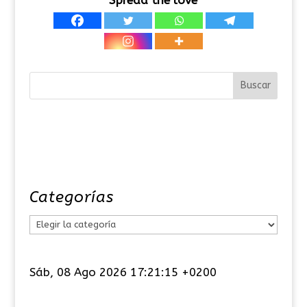
Categorías
C
a
t
Sáb, 08 Ago 2026 17:21:15 +0200
e
g