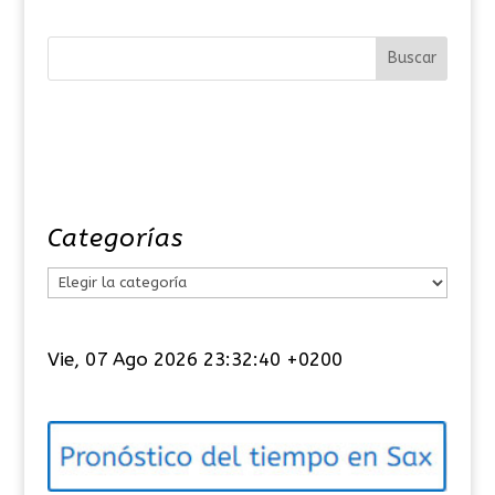
Categorías
C
a
t
Vie, 07 Ago 2026 23:32:41 +0200
e
g
o
r