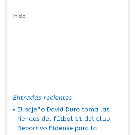
í
a
Inicio
s
Entradas recientes
El sajeño David Duro toma las
riendas del fútbol 11 del Club
Deportivo Eldense para la