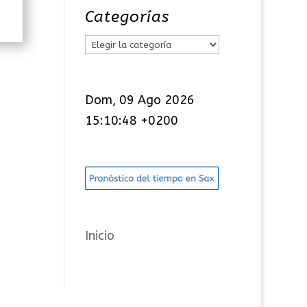
Categorías
C
a
t
Dom, 09 Ago 2026
e
15:10:49 +0200
g
o
r
í
a
s
Inicio