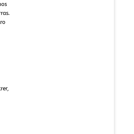
mos
ras.
ro
rer,