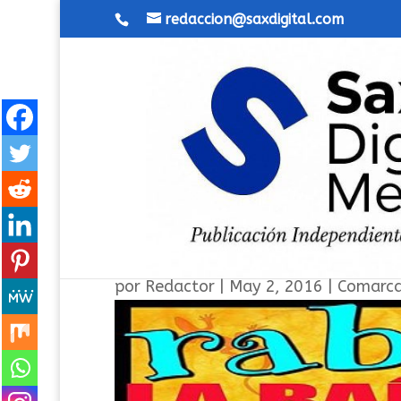
redaccion@saxdigital.com
Rabolagartija Festival 201
por
Redactor
|
May 2, 2016
|
Comarc