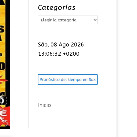
Categorías
C
a
t
Sáb, 08 Ago 2026
e
13:06:32 +0200
g
o
r
í
a
s
Inicio