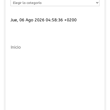
C
a
t
Jue, 06 Ago 2026 04:58:36 +0200
e
g
o
r
Inicio
í
a
s