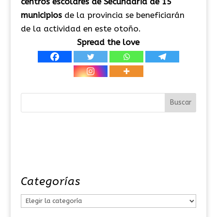
centros escolares de Secundaria de 15
municipios
de la provincia se beneficiarán
de la actividad en este otoño.
Spread the love
Categorías
C
a