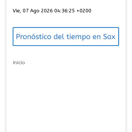
t
Vie, 07 Ago 2026 04:36:25 +0200
e
g
o
r
í
a
Inicio
s