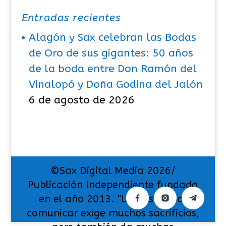
Entradas recientes
Alagón y Sax celebran las Bodas
de Oro de sus gigantes: 50 años
de la boda entre Don Ramón del
Vinalopó y Doña Godina del Jalón
6 de agosto de 2026
©Sax Digital Media 2026/
Publicación Independiente fundada
en el año 2013. "La pasión por
comunicar exige muchos sacrificios,