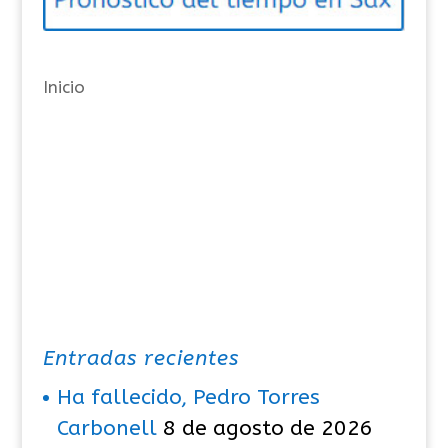
r
í
a
Inicio
s
Entradas recientes
Ha fallecido, Pedro Torres
Carbonell
8 de agosto de 2026