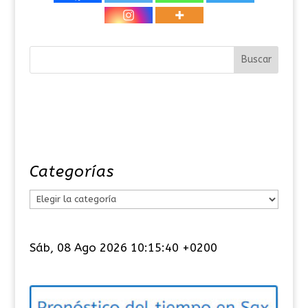
Categorías
C
a
t
Sáb, 08 Ago 2026 10:15:41 +0200
e
g
o