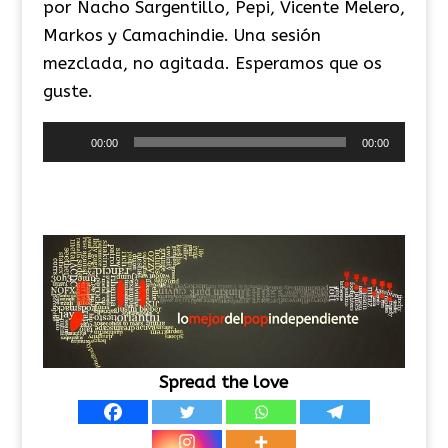
por Nacho Sargentillo, Pepi, Vicente Melero,
Markos y Camachindie. Una sesión
mezclada, no agitada. Esperamos que os
guste.
Reproductor
00:00
00:00
de
audio
Spread the love