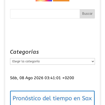
Categorías
C
a
t
Sáb, 08 Ago 2026 03:41:02 +0200
e
g
o
r