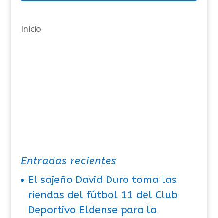
í
a
Inicio
s
Entradas recientes
El sajeño David Duro toma las
riendas del fútbol 11 del Club
Deportivo Eldense para la