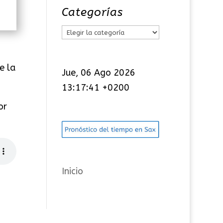
Categorías
C
a
t
e la
Jue, 06 Ago 2026
e
13:17:41 +0200
g
o
or
r
í
a
s
Inicio