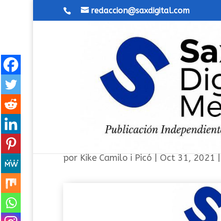
redaccion@saxdigital.com
Programa 260 «Lo mejor d
por
Kike Camilo i Picó
|
Oct 31, 2021