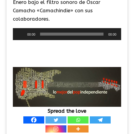
Enero bajo el filtro sonoro de Oscar
Camacho «Camachindie» con sus
colaboradores.
Reproductor
00:00
00:00
de
audio
Spread the love