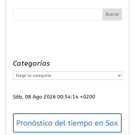
Categorías
C
a
t
Sáb, 08 Ago 2026 00:54:15 +0200
e
g
o
r
í