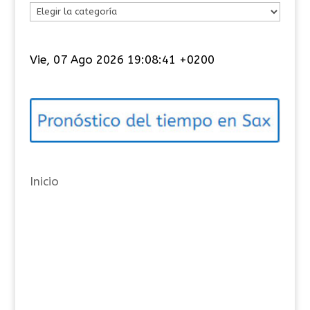
C
a
t
Vie, 07 Ago 2026 19:08:41 +0200
e
g
o
r
í
a
Inicio
s