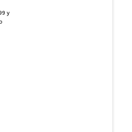
99 y
o