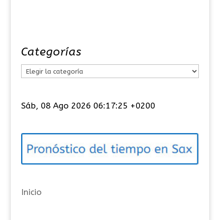
Categorías
C
a
t
Sáb, 08 Ago 2026 06:17:25 +0200
e
g
o
r
í
a
Inicio
s