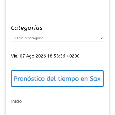
Categorías
C
a
t
Vie, 07 Ago 2026 18:53:37 +0200
e
g
o
r
í
a
Inicio
s