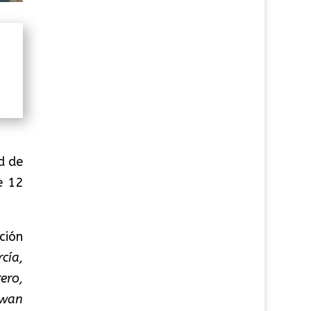
d de
e 12
ción
cía,
ero,
mwan