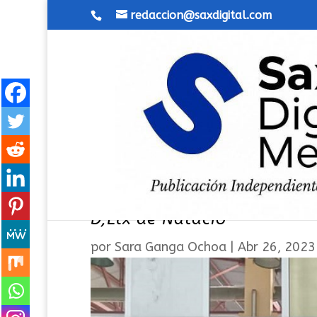
redaccion@saxdigital.com
Nutrida participación de na
D,Elx de Natació
por
Sara Ganga Ochoa
|
Abr 26, 2023