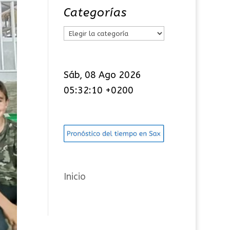
Categorías
C
a
t
Sáb, 08 Ago 2026
e
05:32:11 +0200
g
o
r
í
a
s
Inicio