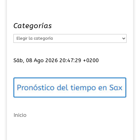
Categorías
C
a
t
Sáb, 08 Ago 2026 20:47:29 +0200
e
g
o
r
í
a
Inicio
s