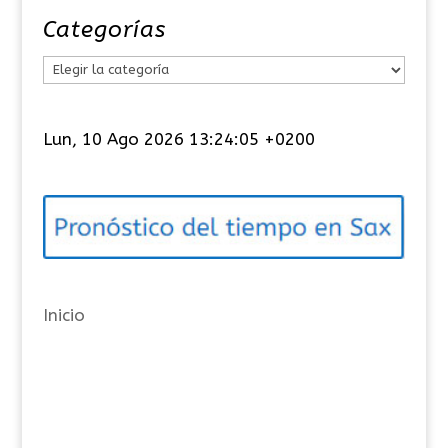
Categorías
C
a
t
Lun, 10 Ago 2026 13:24:05 +0200
e
g
o
r
í
a
Inicio
s