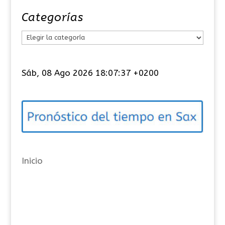
Categorías
C
a
t
Sáb, 08 Ago 2026 18:07:37 +0200
e
g
o
r
í
a
Inicio
s