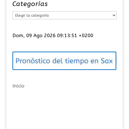
Categorías
C
a
t
Dom, 09 Ago 2026 09:13:52 +0200
e
g
o
r
í
a
Inicio
s