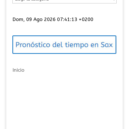
a
t
Dom, 09 Ago 2026 07:41:13 +0200
e
g
o
r
í
a
Inicio
s