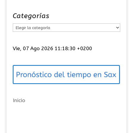
Categorías
C
a
t
Vie, 07 Ago 2026 11:18:30 +0200
e
g
o
r
í
a
Inicio
s