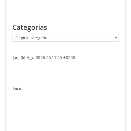
Categorías
C
a
t
e
Jue, 06 Ago 2026 20:17:25 +0200
g
o
r
í
Inicio
a
s